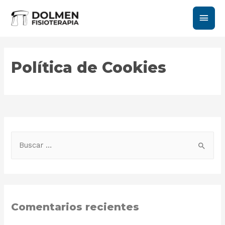
Men
princ
Política de Cookies
B
u
s
c
a
Comentarios recientes
r